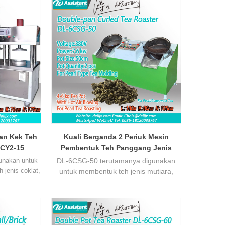
an Kek Teh
Kuali Berganda 2 Periuk Mesin
6CY2-15
Pembentuk Teh Panggang Jenis
Mutiara Untuk Teh Serbuk Mutiara
unakan untuk
DL-6CSG-50 terutamanya digunakan
DL-6CSG-50
 jenis coklat,
untuk membentuk teh jenis mutiara,
selaraskan,
daun teh perlahan-lahan digulung
aulik, teh
menjadi jenis mutiara dengan
aik.
Mesin
menggoreng dan memanaskan kuali,
pekerja boleh
setiap periuk boleh meletakkan kira-kira
 masa yang
3-4 kg teh basah, suhu dan masa boleh