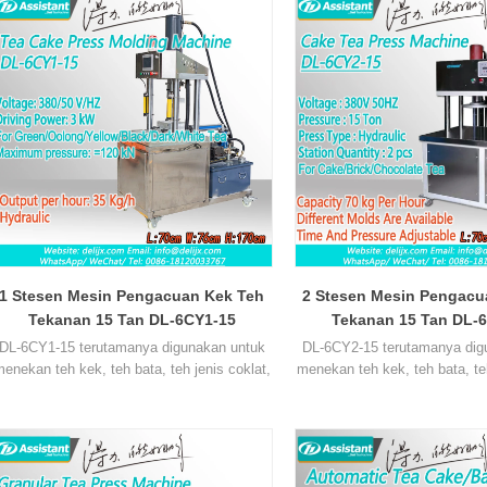
1 Stesen Mesin Pengacuan Kek Teh
2 Stesen Mesin Pengacu
Tekanan 15 Tan DL-6CY1-15
Tekanan 15 Tan DL-
DL-6CY1-15 terutamanya digunakan untuk
DL-6CY2-15 terutamanya dig
enekan teh kek, teh bata, teh jenis coklat,
menekan teh kek, teh bata, teh
tekanan dan masa boleh diselaraskan,
tekanan dan masa boleh di
menggunakan kawalan hidraulik, teh
menggunakan kawalan hidr
membentuk adalah lebih baik. Mesin
membentuk adalah lebih b
mempunyai 1 stesen kerja, 1 pekerja boleh
mempunyai 2 stesen kerja, 2 
mengendalikan mesin pada masa yang
mengendalikan mesin pada