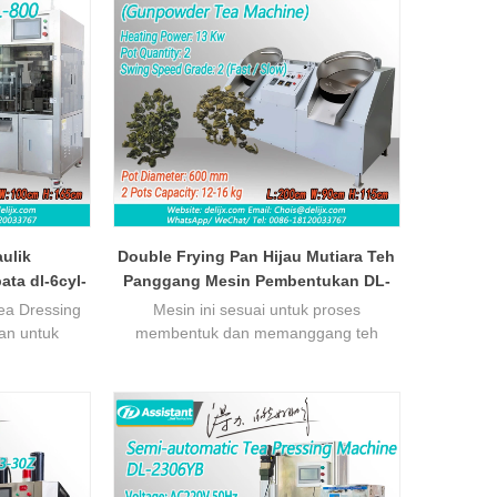
70kg teh kek
laras.
aulik
Double Frying Pan Hijau Mutiara Teh
ata dl-6cyl-
Panggang Mesin Pembentukan DL-
k
6CSG-60
a Dressing
Mesin ini sesuai untuk proses
an untuk
membentuk dan memanggang teh
ek teh bulat
keriting bermutu tinggi. Teh yang
apasiti
dipanggang oleh mesin ini mempunyai
 800-1000
jalur yang ketat dan kemas, seragam
h yang boleh
seragam, warna hijau terang, fuzz putih
dalah seperti
yang kelihatan, dan aroma kaya-
5-40 mm), kek
menunjukkan ciri-ciri teh berkualiti tinggi.
eh jenis bola
Sistem pemanasan mesin menawarkan