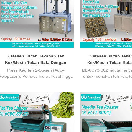
(27-35 mm).
2 stesen 30 tan Tekanan Teh
3 stesen 30 tan Teka
Kek/Mesin Tekan Bata Dengan
Kek/Mesin Tekan Bat
Pelepasan Automatik DL-6CY2-30Z
Pelepasan Automatik D
Press Kek Teh 2-Stesen (Auto-
DL-6CY3-30Z terutamanya
Pelepasan): Pemacu hidraulik sehingga
untuk menekan teh kek, te
30 tan untuk membentuk ketat; 304
jenis coklat, tekanan dan
Kenalan keluli tahan karat Teh untuk
diselaraskan, menggunak
kebersihan, q345b keluli untuk
hidraulik, pembentukan teh
ekuatan/ketahanan. Sesuai dengan "er,
Mesin mempunyai 3 stese
teh gelap, meningkatkan kecekapan,
pekerja boleh mengendal
memotong kos.
pada masa yang sama, 1
menekan
180 waktu/ja