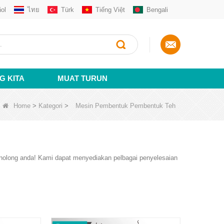
ol
ไทย
Türk
Tiếng Việt
Bengali
G KITA
MUAT TURUN
Home
>
Kategori
>
Mesin Pembentuk Pembentuk Teh
enolong anda! Kami dapat menyediakan pelbagai penyelesaian