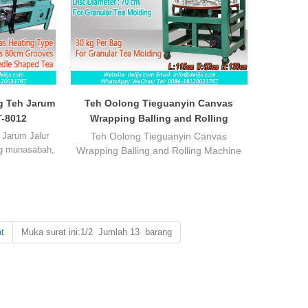
mampat Pu-erh, putih dan gelap.
g Teh Jarum
Teh Oolong Tieguanyin Canvas
T-8012
Wrapping Balling and Rolling
Machine DL-6CBRP-70
 Jarum Jalur
Teh Oolong Tieguanyin Canvas
ang munasabah,
Wrapping Balling and Rolling Machine
lajuan boleh
sesuai untuk proses membuat teh
 adalah ketat
sebelum pembentukan dan jenis
p, bentuk jalur
menguli teh oolong dan pengganti untuk
yang cantik.
operasi jenis beg manual yang berat.
buat kad dan
entuk jalur.
t
Muka surat ini:1/2 Jumlah 13 barang