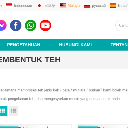
n
Indonesian
日本語
Melayu
русский
Españ
PENGETAHUAN
HUBUNGI KAMI
TENTAN
EMBENTUK TEH
agaimana memproses teh jenis kek / bata / mutiara / butiran? kami boleh m
ntuk pengeluaran teh, dan mengesyorkan mesin yang sesuai untuk anda.