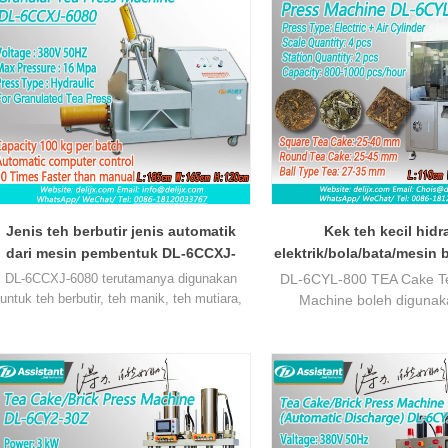
sama, 1 jam boleh menekan 35kg teh kek.
sama, 1 jam boleh menekan 
(357gram).
Jenis teh berbutir jenis automatik
Kek teh kecil hidr
dari mesin pembentuk DL-6CCXJ-
elektrik/bola/bata/mesin b
6080
800 automati
DL-6CCXJ-6080 terutamanya digunakan
DL-6CYL-800 TEA Cake Te
untuk teh berbutir, teh manik, teh mutiara,
Machine boleh digunak
pemprosesan teh serbuk mesiu, tekan oleh
menekan teh jenis bola, k
hidraulik, tekanan laras, kawalan pintar
dan kek teh persegi. K
automatik sepenuhnya, hanya tekan "auto"
pengeluarannya adalah
keping sejam. Saiz kek te
dihasilkan oleh mesin ini a
berikut: Kek teh persegi (2
teh bulat (25-45 mm), dan t