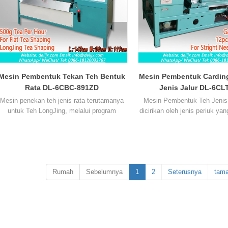
Mesin Pembentuk Tekan Teh Bentuk
Mesin Pembentuk Cardin
Rata DL-6CBC-891ZD
Jenis Jalur DL-6CL
Mesin penekan teh jenis rata terutamanya
Mesin Pembentuk Teh Jenis
untuk Teh LongJing, melalui program
dicirikan oleh jenis periuk y
kawalan komputer, proses operasi manual
operasi mudah, suhu dan ke
seperti penyusuan teh, penetapan,
laras.
Jalur teh yang diproses
embentukan rata, penggilap ditukar kepada
dan lurus, dengan putik lengka
kawalan komputer, supaya kesamarataan
yang bagus dan warna hijau 
etiap kelompok teh boleh diselaraskan. dan
Mesin ini sesuai untuk mem
dikawal
Rumah
Sebelumnya
1
membentuk teh terkenal berb
2
Seterusnya
tama