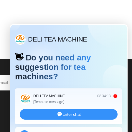
SUBSCRIBE
Send Us An Inquiry