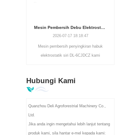
Mesin Pembersih Debu Elektrostatik | Pemisah Kekotoran Daun Teh Siri DL-6CJDCZ
2026-07-11 
2026-07-17 18:18:47
Mesin pembersih penyingkiran habuk
elektrostatik siri DL-6CJDCZ kami
dengan cekap membuang habuk teh,
serat dan kekotoran asing dengan kadar
Hubungi Kami
pembersihan 90%-96%. Model penggelek
3/5/8 menyokong kapasiti 300-400kg/j,
voltan industri 380V, sesuai untuk kilang
Quanzhou Deli Agroforestrial Machinery Co.,
pemprosesan utama teh.
Ltd.
Jika anda ingin mengetahui lebih lanjut tentang
produk kami, sila hantar e-mel kepada kami: