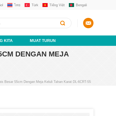
ol
ไทย
Türk
Tiếng Việt
Bengali
G KITA
MUAT TURUN
55CM DENGAN MEJA
is Besar 55cm Dengan Meja Keluli Tahan Karat DL-6CRT-55