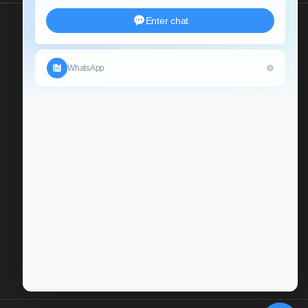
Send Us An Inquiry