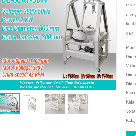
teh 
meng
kuali
dan l
Mode
Dime
Volt
Diam
Diam
Kuas
Kela
Volt
Kela