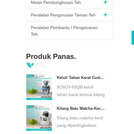
Mesin Pembungkusan Teh
Peralatan Pengurusan Taman Teh
Peralatan Pembantu / Pengeluaran
Teh
Produk Panas.
Keluli Tahan Karat Custom Base Matcha Green Stone Mill Suhu Rendah Pengisar Matcha Ultra Halus DL-6CYMJ-50QB
6CMJY-50QB keluli
tahan karat tersuai kilang
batu hijau matcha, plat
Kilang Batu Matcha Kecil Tersuai 30cm Plat Batu Pengisar Matcha Ultra Halus DL-6CYMJ-32M
batu granit semulajadi,
pengisaran sejuk
Kilang batu matcha kecil
berkelajuan rendah.
yang dipertingkatkan
Kekalkan aroma teh,
tersuai DL-6CYMJ-32W,