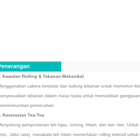
Penerangan
. Kawalan Rolling & Tekanan Mekanikal
enggunakan cakera berputar dan tudung tekanan untuk memohon kitar
enyesuaikan tekanan dalam masa nyata untuk memastikan gangguan s
eminimumkan pemecahan.
. Keserasian Tea-Tea
enyokong pemprosesan teh hijau, oolong, hitam, dan lain -lain. Untu
mis., Jalur rata), manakala teh hitam memerlukan rolling intensif unt