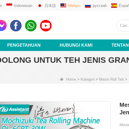
n
Indonesian
日本語
Melayu
русский
Españ
PENGETAHUAN
HUBUNGI KAMI
TENTAN
OOLONG UNTUK TEH JENIS GRA
Home
>
Kategori
>
Mesin Roll Teh
>
Mes
Jen
Mesi