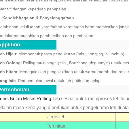
enyesuaikan tekanan dan tempoh berdasarkan kelembutan daun dan 
ntensiti dengan keperluan penapaian.
. Kebolehbagaian & Penyelenggaraan
embinaan keluli tahan karat/tahan karat tugas berat memastikan jang
odular memudahkan pembersihan dan pembaikan.
2026-08-04 16:16:30
Applition
eh Hijau
: Membentuk pasca pengukuran (mis., Longjing, biluochun).
eh Oolong
: Rolling multi-stage (mis., Baozhong, tieguanyin) untuk 
eh hitam
: Menggalakkan pengoksidaan untuk warna merah dan rasa 
ang lain
: Pembentukan awal untuk teh putih dan gelap.
Permohonan
enis Bulan Mesin Rolling Teh
sesuai untuk memproses teh hitam /
dalah masa kerja yang diperlukan untuk pengeluaran teh di ata
Jenis teh
Teh hitam