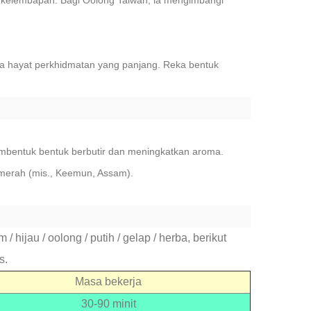
kelembapan. Bagi Oolong Taiwan, ia mengimbangi
ka hayat perkhidmatan yang panjang. Reka bentuk
membentuk bentuk berbutir dan meningkatkan aroma.
merah (mis., Keemun, Assam).
 hijau / oolong / putih / gelap / herba, berikut
s.
Masa bekerja
30-90 minit