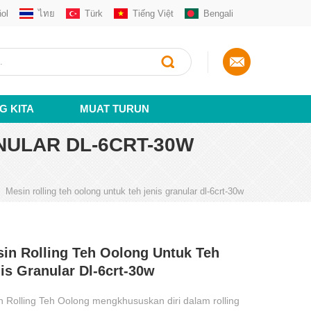
ol
ไทย
Türk
Tiếng Việt
Bengali
G KITA
MUAT TURUN
NULAR DL-6CRT-30W
Mesin rolling teh oolong untuk teh jenis granular dl-6crt-30w
in Rolling Teh Oolong Untuk Teh
is Granular Dl-6crt-30w
n Rolling Teh Oolong mengkhususkan diri dalam rolling