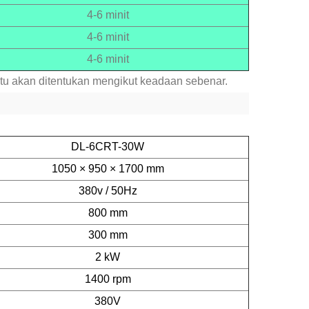
4-6 minit
4-6 minit
4-6 minit
ntu akan ditentukan mengikut keadaan sebenar.
DL-6CRT-30W
1050 × 950 × 1700 mm
380v / 50Hz
800 mm
300 mm
2 kW
1400 rpm
380V