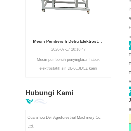
M
i
4
P
m
Mesin Pembersih Debu Elektrostatik | Pemisah Kekotoran Daun Teh Siri DL-6CJDCZ
2026-07-11 17:33:24
8:18:47
T
ingkiran habuk
T
DL-6CJDCZ kami
T
ng habuk teh,
Y
ing dengan kadar
Hubungi Kami
Model penggelek
J
iti 300-400kg/j,
a
suai untuk kilang
Quanzhou Deli Agroforestrial Machinery Co.,
ama teh.
Ltd.