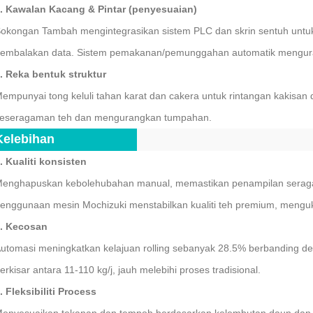
. Kawalan Kacang & Pintar (penyesuaian)
okongan Tambah mengintegrasikan sistem PLC dan skrin sentuh untuk
embalakan data. Sistem pemakanan/pemunggahan automatik mengur
. Reka bentuk struktur
empunyai tong keluli tahan karat dan cakera untuk rintangan kakisan
eseragaman teh dan mengurangkan tumpahan.
Kelebihan
. Kualiti konsisten
enghapuskan kebolehubahan manual, memastikan penampilan seragam
enggunaan mesin Mochizuki menstabilkan kualiti teh premium, mengu
. Kecosan
utomasi meningkatkan kelajuan rolling sebanyak 28.5% berbanding de
erkisar antara 11-110 kg/j, jauh melebihi proses tradisional.
. Fleksibiliti Process