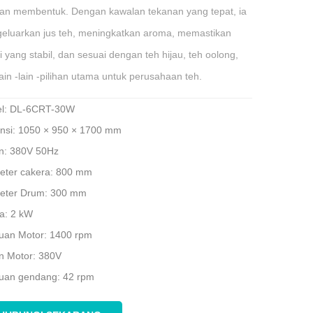
dan membentuk. Dengan kawalan tekanan yang tepat, ia
eluarkan jus teh, meningkatkan aroma, memastikan
ti yang stabil, dan sesuai dengan teh hijau, teh oolong,
ain -lain -pilihan utama untuk perusahaan teh.
l: DL-6CRT-30W
nsi: 1050 × 950 × 1700 mm
an: 380V 50Hz
eter cakera: 800 mm
eter Drum: 300 mm
a: 2 kW
juan Motor: 1400 rpm
an Motor: 380V
juan gendang: 42 rpm