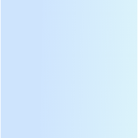
Jentera Pertanian Deli Memikat Hadirin dengan Inovasi Kilang Batu Matcha Baharu di Pameran Reka Bentuk Pembungkusan Teh Antarabangsa Xiamen 2026
2026-04-19
Jentera Pertanian Quanzhou Deli mempamerkan siri kilang batu matcha
baharu (model Black Gold, Bluestone dan kilang bebola) di Ekspo Teh
Xiamen 2026, mendapat pujian tinggi daripada profesional industri teh
global.
BACA LEBIH LANJUT