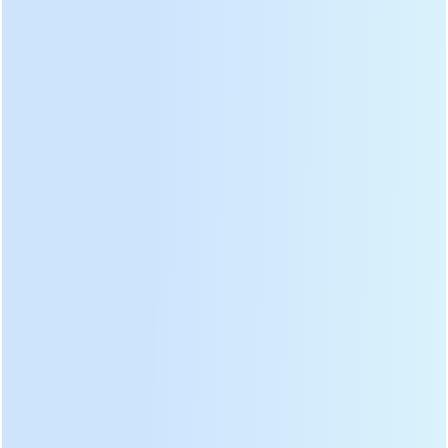
Kilang Bebola Mekanikal lwn PLC: Pengisar Serbuk Mana Yang Sesuai dengan Pengeluaran Anda?
2026-05-14