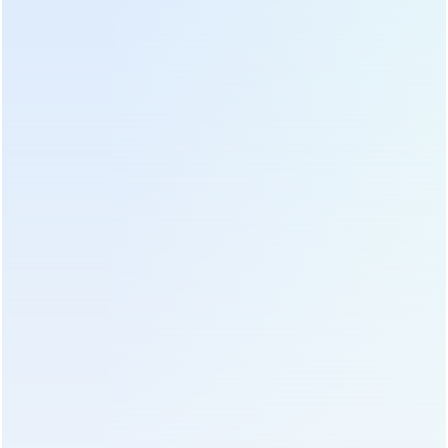
Menguasai Pemprosesan Teh: Panduan Penting untuk Menggulung Teh
2026-04-15
Temui seni dan sains menggulung teh. Ketahui tentang klasifikasi rolling
yang berbeza, teknik untuk meningkatkan kualiti dan kecekapan teh,
serta mesin rolling teh terbaik untuk pengeluaran anda.
BACA LEBIH LANJUT