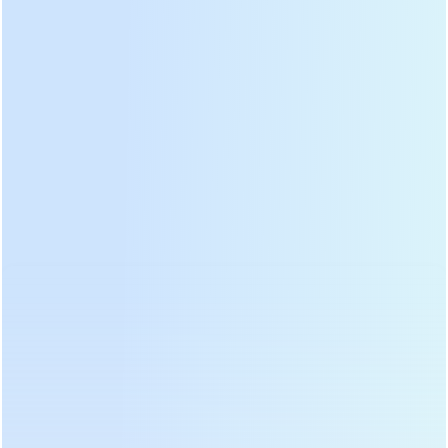
Cara Menyelesaikan Masalah Kandungan Kelembapan Tidak Sekata Semasa Pengeringan Teh
2026-04-17
Temui penyelesaian teknikal untuk kelembapan tidak sekata dalam
pengeringan teh. Ketahui cara menyelesaikan masalah aliran udara,