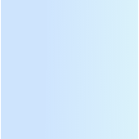
Temui perbezaan utama antara kilang bola mekanikal dan kawalan PLC.
Ketahui pengisar yang sesuai dengan keperluan pemprosesan serbuk
dan matcha anda, dan tingkatkan barisan pengeluaran anda hari ini.
BACA LEBIH LANJUT